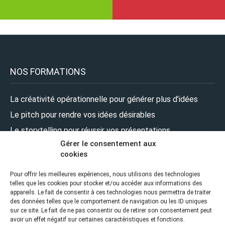
NOS FORMATIONS
La créativité opérationnelle pour générer plus d’idées
Le pitch pour rendre vos idées désirables
Le storytelling pour réussir vos présentations
Gérer le consentement aux
Le design pour renforcer l’impact de vos présentations
cookies
Le leadership pour prendre la parole en pleine confiance
Pour offrir les meilleures expériences, nous utilisons des technologies
telles que les cookies pour stocker et/ou accéder aux informations des
NOUS SUIVRE
appareils. Le fait de consentir à ces technologies nous permettra de traiter
des données telles que le comportement de navigation ou les ID uniques
sur ce site. Le fait de ne pas consentir ou de retirer son consentement peut
avoir un effet négatif sur certaines caractéristiques et fonctions.