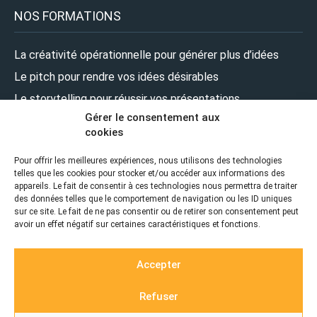
NOS FORMATIONS
La créativité opérationnelle pour générer plus d’idées
Le pitch pour rendre vos idées désirables
Le storytelling pour réussir vos présentations
Gérer le consentement aux
Le design pour renforcer l’impact de vos présentations
cookies
Le leadership pour prendre la parole en pleine confiance
Pour offrir les meilleures expériences, nous utilisons des technologies
telles que les cookies pour stocker et/ou accéder aux informations des
NOUS SUIVRE
appareils. Le fait de consentir à ces technologies nous permettra de traiter
des données telles que le comportement de navigation ou les ID uniques
sur ce site. Le fait de ne pas consentir ou de retirer son consentement peut
avoir un effet négatif sur certaines caractéristiques et fonctions.
Accepter
Refuser
© 2026 ZEPRESENTERS |
Realisation