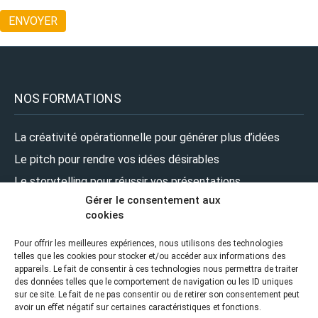
NOS FORMATIONS
La créativité opérationnelle pour générer plus d’idées
Le pitch pour rendre vos idées désirables
Le storytelling pour réussir vos présentations
Gérer le consentement aux
Le design pour renforcer l’impact de vos présentations
cookies
Le leadership pour prendre la parole en pleine confiance
Pour offrir les meilleures expériences, nous utilisons des technologies
telles que les cookies pour stocker et/ou accéder aux informations des
NOUS SUIVRE
appareils. Le fait de consentir à ces technologies nous permettra de traiter
des données telles que le comportement de navigation ou les ID uniques
sur ce site. Le fait de ne pas consentir ou de retirer son consentement peut
avoir un effet négatif sur certaines caractéristiques et fonctions.