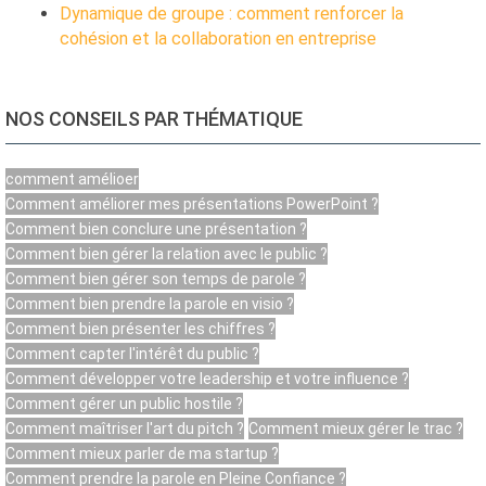
Dynamique de groupe : comment renforcer la
cohésion et la collaboration en entreprise
NOS CONSEILS PAR THÉMATIQUE
comment amélioer
Comment améliorer mes présentations PowerPoint ?
Comment bien conclure une présentation ?
Comment bien gérer la relation avec le public ?
Comment bien gérer son temps de parole ?
Comment bien prendre la parole en visio ?
Comment bien présenter les chiffres ?
Comment capter l'intérêt du public ?
Comment développer votre leadership et votre influence ?
Comment gérer un public hostile ?
Comment maîtriser l'art du pitch ?
Comment mieux gérer le trac ?
Comment mieux parler de ma startup ?
Comment prendre la parole en Pleine Confiance ?