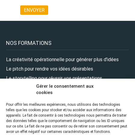
NOS FORMATIONS
La créativité opérationnelle pour générer plus d’idées
Le pitch pour rendre vos idées désirables
Le storytelling pour réussir vos présentations
Gérer le consentement aux
Le design pour renforcer l’impact de vos présentations
cookies
Le leadership pour prendre la parole en pleine confiance
Pour offrir les meilleures expériences, nous utilisons des technologies
telles que les cookies pour stocker et/ou accéder aux informations des
NOUS SUIVRE
appareils. Le fait de consentir à ces technologies nous permettra de traiter
des données telles que le comportement de navigation ou les ID uniques
sur ce site. Le fait de ne pas consentir ou de retirer son consentement peut
avoir un effet négatif sur certaines caractéristiques et fonctions.