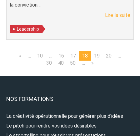
la conviction…
Lire la suite
Leadership
«
…
10
…
16
17
18
19
20
…
30
40
50
…
»
NOS FORMATIONS
La créativité opérationnelle pour générer plus d’idées
Le pitch pour rendre vos idées désirables
Le storytelling pour réussir vos présentations