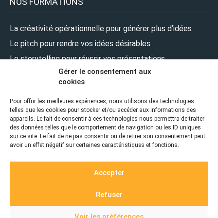
NOS FORMATIONS
La créativité opérationnelle pour générer plus d’idées
Le pitch pour rendre vos idées désirables
Le storytelling pour réussir vos présentations
Gérer le consentement aux
Le design pour renforcer l’impact de vos présentations
cookies
Le leadership pour prendre la parole en pleine confiance
Pour offrir les meilleures expériences, nous utilisons des technologies
telles que les cookies pour stocker et/ou accéder aux informations des
NOUS SUIVRE
appareils. Le fait de consentir à ces technologies nous permettra de traiter
des données telles que le comportement de navigation ou les ID uniques
sur ce site. Le fait de ne pas consentir ou de retirer son consentement peut
avoir un effet négatif sur certaines caractéristiques et fonctions.
Accepter
Refuser
© 2026 ZEPRESENTERS |
Realisation
Voir les préférences