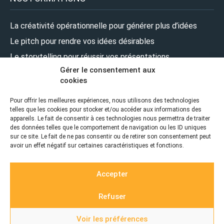
La créativité opérationnelle pour générer plus d’idées
Le pitch pour rendre vos idées désirables
Le storytelling pour réussir vos présentations
Gérer le consentement aux
Le design pour renforcer l’impact de vos présentations
cookies
Le leadership pour prendre la parole en pleine confiance
Pour offrir les meilleures expériences, nous utilisons des technologies
telles que les cookies pour stocker et/ou accéder aux informations des
NOUS SUIVRE
appareils. Le fait de consentir à ces technologies nous permettra de traiter
des données telles que le comportement de navigation ou les ID uniques
sur ce site. Le fait de ne pas consentir ou de retirer son consentement peut
avoir un effet négatif sur certaines caractéristiques et fonctions.
Accepter
Refuser
© 2026 ZEPRESENTERS |
Realisation
Voir les préférences