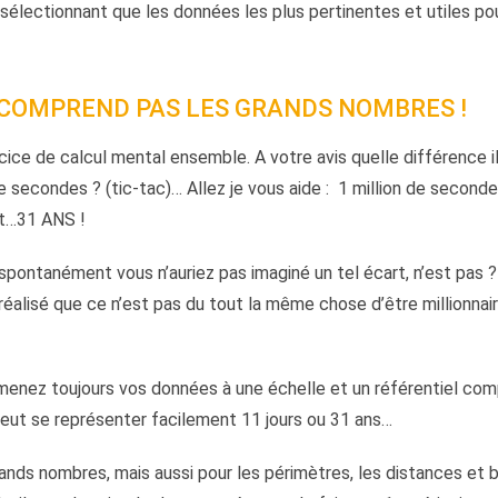
 sélectionnant que les données les plus pertinentes et utiles p
 COMPREND PAS LES GRANDS NOMBRES !
cice de calcul mental ensemble. A votre avis quelle différence il y
e secondes ? (tic-tac)… Allez je vous aide : 1 million de seconde 
st…31 ANS !
 spontanément vous n’auriez pas imaginé un tel écart, n’est pas ?
réalisé que ce n’est pas du tout la même chose d’être millionnaire
menez toujours vos données à une échelle et un référentiel comp
eut se représenter facilement 11 jours ou 31 ans…
rands nombres, mais aussi pour les périmètres, les distances et 