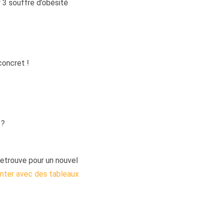
r 3 souffre d’obésité
 concret !
 ?
etrouve pour un nouvel
nter avec des tableaux