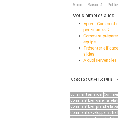
6 min
Saison 4
Publi
Vous aimerez aussi li
Après : Comment r
percutantes ?
Comment préparer 
équipe
Présenter efficac
slides
À quoi servent les 
NOS CONSEILS PAR 
comment amélioer
Comment
Comment bien gérer la relati
Comment bien prendre la par
Comment développer votre le