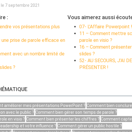
é le 7 septembre 2021
re :
Vous aimerez aussi écoute
endre vos présentations plus
07- L’Affaire Powerpoint 
11 – Comment mettre scè
une prise de parole efficace en
parole en visio ?
16 – Comment présenter
ement avec un nombre limité de
slides ?
52- AU SECOURS, J’AI 
slides ?
PRÉSENTER !
THÉMATIQUE
 améliorer mes présentations PowerPoint ?
Comment bien conclure 
on avec le public ?
Comment bien gérer son temps de parole ?
ole en visio ?
Comment bien présenter les chiffres ?
Comment capter l
adership et votre influence ?
Comment gérer un public hostile ?