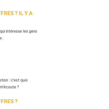
RES ? IL Y A
qui intéresse les gens
e :
ion : c’est quoi
i m’écoute ?
FRES ?