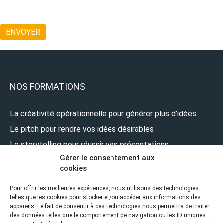
NOS FORMATIONS
La créativité opérationnelle pour générer plus d’idées
Le pitch pour rendre vos idées désirables
Le storytelling pour réussir vos présentations
Gérer le consentement aux
Le design pour renforcer l’impact de vos présentations
cookies
Le leadership pour prendre la parole en pleine confiance
Pour offrir les meilleures expériences, nous utilisons des technologies
telles que les cookies pour stocker et/ou accéder aux informations des
NOUS SUIVRE
appareils. Le fait de consentir à ces technologies nous permettra de traiter
des données telles que le comportement de navigation ou les ID uniques