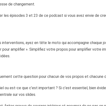
messe de changement.
ter les épisodes 3 et 23 de ce podcast si vous avez envie de cr
 interventions, ayez en tête le moto qui accompagne chaque jo
 pour amplifier ». Simplifiez votre propos pour amplifier votre im
 idées.
ement cette question pour chacun de vos propos et chacune de
iel ou est-ce que c’est important ? Si c’est essentiel, bien év
centrale sur vos slides.
nt, faites preuve de courage intérieur et assumez de ne pas en par