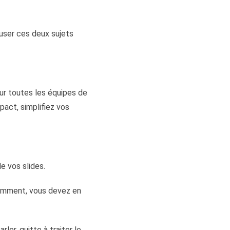
euser ces deux sujets
ur toutes les équipes de
pact, simplifiez vos
 vos slides.
idemment, vous devez en
ler, quitte à traiter le