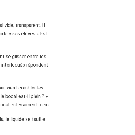
 vide, transparent. Il
ande à ses élèves « Est
nt se glisser entre les
es interloqués répondent
sûr, vient combler les
e bocal est-il plein ? »
bocal est vraiment plein.
, le liquide se faufile