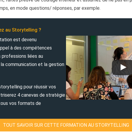
mps, en mode questions/ réponses, par exemple.
ez au Storytelling ?
ntation est devenu
t appel à des compétences
 professions liées au
la communication et la gestion
torytelling pour réussir vos
itriserez 4 canevas de stratégie
 tous vos formats de
TOUT SAVOIR SUR CETTE FORMATION AU STORYTELLING