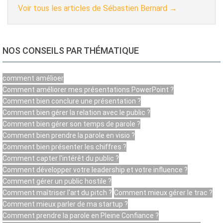
Voir tous les articles de Sébastien Bernard
→
NOS CONSEILS PAR THÉMATIQUE
comment amélioer
Comment améliorer mes présentations PowerPoint ?
Comment bien conclure une présentation ?
Comment bien gérer la relation avec le public ?
Comment bien gérer son temps de parole ?
Comment bien prendre la parole en visio ?
Comment bien présenter les chiffres ?
Comment capter l'intérêt du public ?
Comment développer votre leadership et votre influence ?
Comment gérer un public hostile ?
Comment maîtriser l'art du pitch ?
Comment mieux gérer le trac ?
Comment mieux parler de ma startup ?
Comment prendre la parole en Pleine Confiance ?