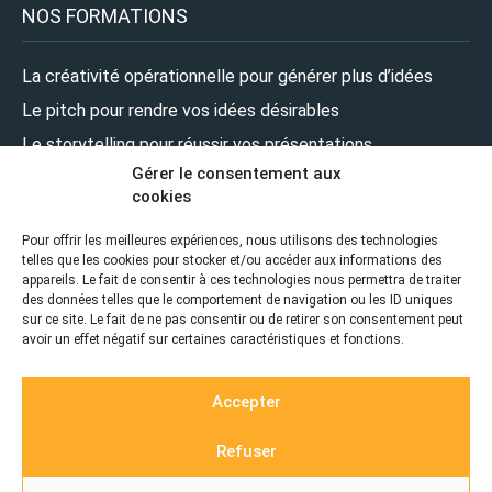
NOS FORMATIONS
La créativité opérationnelle pour générer plus d’idées
Le pitch pour rendre vos idées désirables
Le storytelling pour réussir vos présentations
Gérer le consentement aux
Le design pour renforcer l’impact de vos présentations
cookies
Le leadership pour prendre la parole en pleine confiance
Pour offrir les meilleures expériences, nous utilisons des technologies
telles que les cookies pour stocker et/ou accéder aux informations des
NOUS SUIVRE
appareils. Le fait de consentir à ces technologies nous permettra de traiter
des données telles que le comportement de navigation ou les ID uniques
sur ce site. Le fait de ne pas consentir ou de retirer son consentement peut
avoir un effet négatif sur certaines caractéristiques et fonctions.
Accepter
Refuser
© 2026 ZEPRESENTERS |
Realisation