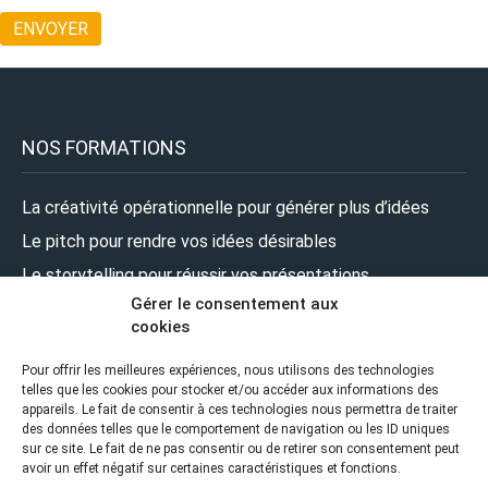
NOS FORMATIONS
La créativité opérationnelle pour générer plus d’idées
Le pitch pour rendre vos idées désirables
Le storytelling pour réussir vos présentations
Gérer le consentement aux
Le design pour renforcer l’impact de vos présentations
cookies
Le leadership pour prendre la parole en pleine confiance
Pour offrir les meilleures expériences, nous utilisons des technologies
telles que les cookies pour stocker et/ou accéder aux informations des
NOUS SUIVRE
appareils. Le fait de consentir à ces technologies nous permettra de traiter
des données telles que le comportement de navigation ou les ID uniques
sur ce site. Le fait de ne pas consentir ou de retirer son consentement peut
avoir un effet négatif sur certaines caractéristiques et fonctions.