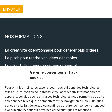
NOS FORMATIONS
La créativité opérationnelle pour générer plus d’idées
Le pitch pour rendre vos idées désirables
Le storytelling pour réussir vos présentations
Gérer le consentement aux
Le design pour renforcer l’impact de vos présentations
cookies
Le leadership pour prendre la parole en pleine confiance
Pour offrir les meilleures expériences, nous utilisons des technologies
telles que les cookies pour stocker et/ou accéder aux informations des
NOUS SUIVRE
appareils. Le fait de consentir à ces technologies nous permettra de traiter
des données telles que le comportement de navigation ou les ID uniques
sur ce site. Le fait de ne pas consentir ou de retirer son consentement peut
avoir un effet négatif sur certaines caractéristiques et fonctions.