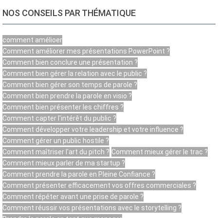
NOS CONSEILS PAR THÉMATIQUE
comment amélioer
Comment améliorer mes présentations PowerPoint ?
Comment bien conclure une présentation ?
Comment bien gérer la relation avec le public ?
Comment bien gérer son temps de parole ?
Comment bien prendre la parole en visio ?
Comment bien présenter les chiffres ?
Comment capter l'intérêt du public ?
Comment développer votre leadership et votre influence ?
Comment gérer un public hostile ?
Comment maîtriser l'art du pitch ?
Comment mieux gérer le trac ?
Comment mieux parler de ma startup ?
Comment prendre la parole en Pleine Confiance ?
Comment présenter efficacement vos offres commerciales ?
Comment répéter avant une prise de parole ?
Comment réussir vos présentations avec le storytelling ?