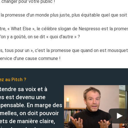
a changer pour votre public !
t la promesse d’un monde plus juste, plus équitable quel que soi
tre, « What Else », le célèbre slogan de Nespresso est la prome
n y a goûté, on se dit « quoi d’autre » ?
s, tous pour un », c’est la promesse que quand on est mousquetai
 service d’une cause commune !
ez au Pitch ?
tendre sa voix et à
es est devenu une
pensable. En marge des
melles, on doit pouvoir
ets de manière claire,