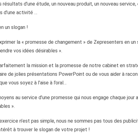
es résultats d’une étude, un nouveau produit, un nouveau service
 d’une activité …
n un slogan !
exprimer la « promesse de changement » de Zepresenters en un sl
rendre vos idées désirables ».
rfaitement la mission et la promesse de notre cabinet en straté
aire de jolies présentations PowerPoint ou de vous aider à raconte
ue vous soyez à l’aise à l’oral…
oyens au service d’une promesse qui nous engage chaque jour au
ables ».
l’exercice n’est pas simple, nous ne sommes pas tous des publicit
térêt à trouver le slogan de votre projet !