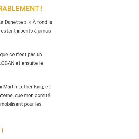
URABLEMENT !
ur Danette », « À fond la
estent inscrits à jamais
 que ce n’est pas un
LOGAN et ensuite le
ni Martin Luther King, et
interne, que mon comité
 mobilisent pour les
!