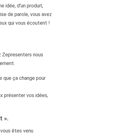
e idée, d’un produit,
rise de parole, vous avez
ceux qui vous écoutent !
ez Zepresenters nous
gement.
ce que ça change pour
x présenter vos idées,
 ».
e vous êtes venu