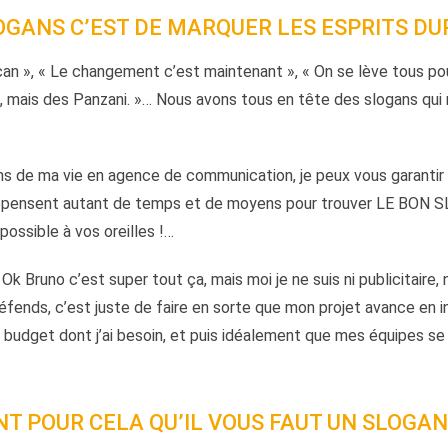
OGANS C’EST DE MARQUER LES ESPRITS D
 can », « Le changement c’est maintenant », « On se lève tous po
, mais des Panzani. »… Nous avons tous en tête des slogans qui r
ans de ma vie en agence de communication, je peux vous garantir
dépensent autant de temps et de moyens pour trouver LE BON S
possible à vos oreilles !…
 Ok Bruno c’est super tout ça, mais moi je ne suis ni publicitaire, 
éfends, c’est juste de faire en sorte que mon projet avance en 
 budget dont j’ai besoin, et puis idéalement que mes équipes se
T POUR CELA QU’IL VOUS FAUT UN SLOGAN 