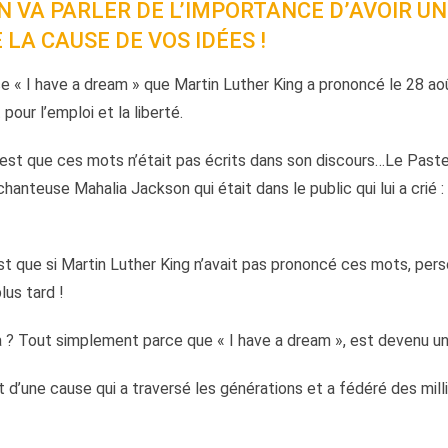
N VA PARLER DE L’IMPORTANCE D’AVOIR U
LA CAUSE DE VOS IDÉES !
e « I have a dream » que Martin Luther King a prononcé le 28 a
our l’emploi et la liberté.
c’est que ces mots n’était pas écrits dans son discours…Le Paste
a chanteuse Mahalia Jackson qui était dans le public qui lui a crié 
est que si Martin Luther King n’avait pas prononcé ces mots, per
lus tard !
a ? Tout simplement parce que « I have a dream », est devenu un
d’une cause qui a traversé les générations et a fédéré des milli