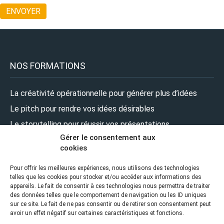
NOS FORMATIONS
La créativité opérationnelle pour générer plus d’idées
Le pitch pour rendre vos idées désirables
Le storytelling pour réussir vos présentations
Gérer le consentement aux
Le design pour renforcer l’impact de vos présentations
cookies
Le leadership pour prendre la parole en pleine confiance
Pour offrir les meilleures expériences, nous utilisons des technologies
telles que les cookies pour stocker et/ou accéder aux informations des
NOUS SUIVRE
appareils. Le fait de consentir à ces technologies nous permettra de traiter
des données telles que le comportement de navigation ou les ID uniques
sur ce site. Le fait de ne pas consentir ou de retirer son consentement peut
avoir un effet négatif sur certaines caractéristiques et fonctions.