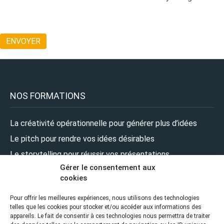
NOS FORMATIONS
La créativité opérationnelle pour générer plus d’idées
Le pitch pour rendre vos idées désirables
Le storytelling pour réussir vos présentations
Gérer le consentement aux
Le design pour renforcer l’impact de vos présentations
cookies
Le leadership pour prendre la parole en pleine confiance
Pour offrir les meilleures expériences, nous utilisons des technologies
telles que les cookies pour stocker et/ou accéder aux informations des
NOUS SUIVRE
appareils. Le fait de consentir à ces technologies nous permettra de traiter