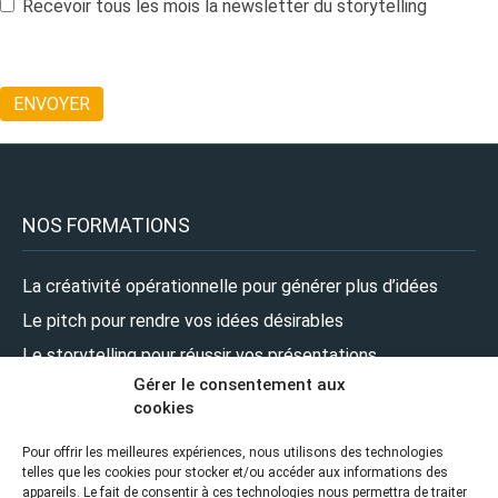
Recevoir tous les mois la newsletter du storytelling
NOS FORMATIONS
La créativité opérationnelle pour générer plus d’idées
Le pitch pour rendre vos idées désirables
Le storytelling pour réussir vos présentations
Gérer le consentement aux
Le design pour renforcer l’impact de vos présentations
cookies
Le leadership pour prendre la parole en pleine confiance
Pour offrir les meilleures expériences, nous utilisons des technologies
telles que les cookies pour stocker et/ou accéder aux informations des
NOUS SUIVRE
appareils. Le fait de consentir à ces technologies nous permettra de traiter