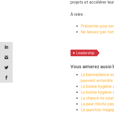
projets et accélérer leu
À relire :
Présenter pour inn
Ne laissez pas to
Leadership
Vous aimerez aussi li
La bienveillance e
peuvent entendre
La bonne hygiène d
La bonne hygiène d
La chance ne souri
La peur n’évite pas
La question magiqu