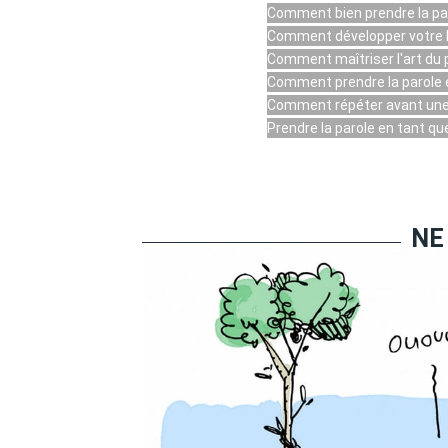
Comment bien prendre la par
Comment développer votre le
Comment maîtriser l'art du 
Comment prendre la parole e
Comment répéter avant une 
Prendre la parole en tant q
NE