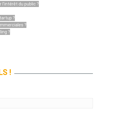
'intérêt du public ?
artup ?
ommerciales ?
ling ?
S !