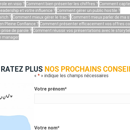
ole en visio ?
Comment bien présenter les chiffres ?
Comment capter l
adership et votre influence ?
Comment gérer un public hostile ?
pitch ?
Comment mieux gérer le trac ?
Comment mieux parler de ma st
n Pleine Confiance ?
Comment présenter efficacement vos offres c
prise de parole ?
Comment réussir vos présentations avec le storytel
ue manager
 RATEZ PLUS
NOS PROCHAINS CONSEIL
«
*
» indique les champs nécessaires
Votre prénom
*
Votre nom
*