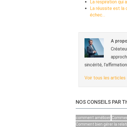
La respiration qui 
La réussite est la 
échec…
A propo
Créateu
approche
sincérité, l’affirmatio
Voir tous les article
NOS CONSEILS PAR 
comment amélioer
Comment
Comment bien gérer la relati