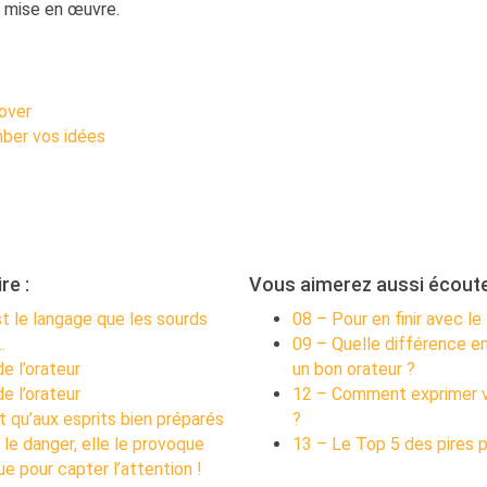
r mise en œuvre.
over
mber vos idées
re :
Vous aimerez aussi écoute
st le langage que les sourds
08 – Pour en finir avec le 
…
09 – Quelle différence en
e l’orateur
un bon orateur ?
e l’orateur
12 – Comment exprimer vo
t qu’aux esprits bien préparés
?
 le danger, elle le provoque
13 – Le Top 5 des pires pr
e pour capter l’attention !