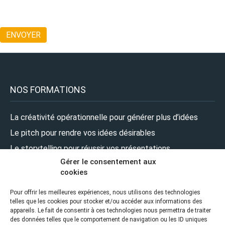
NOS FORMATIONS
La créativité opérationnelle pour générer plus d’idées
Le pitch pour rendre vos idées désirables
Le storytelling pour réussir vos présentations
Gérer le consentement aux
Le design pour renforcer l’impact de vos présentations
cookies
Le leadership pour prendre la parole en pleine confiance
Pour offrir les meilleures expériences, nous utilisons des technologies
telles que les cookies pour stocker et/ou accéder aux informations des
NOUS SUIVRE
appareils. Le fait de consentir à ces technologies nous permettra de traiter
des données telles que le comportement de navigation ou les ID uniques